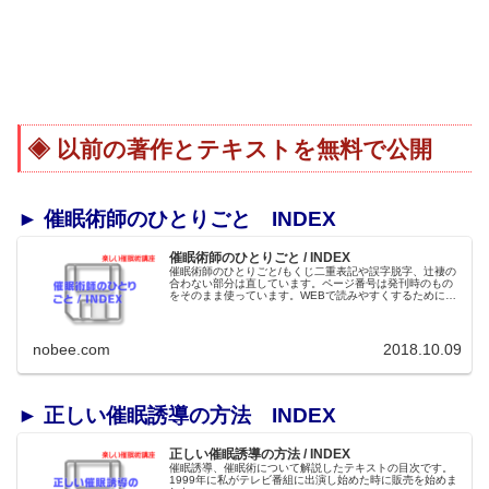
以前の著作とテキストを無料で公開
► 催眠術師のひとりごと INDEX
催眠術師のひとりごと / INDEX
催眠術師のひとりごと/もくじ二重表記や誤字脱字、辻褄の
合わない部分は直しています。ページ番号は発刊時のもの
をそのまま使っています。WEBで読みやすくするために縦
書きを横書きにしました。各コーナーへリンクが貼ってあ
ります。アイキャッチ画像用に...
nobee.com
2018.10.09
► 正しい催眠誘導の方法 INDEX
正しい催眠誘導の方法 / INDEX
催眠誘導、催眠術について解説したテキストの目次です。
1999年に私がテレビ番組に出演し始めた時に販売を始めま