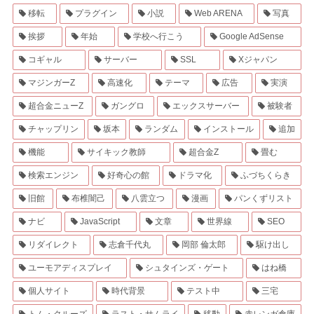
移転
プラグイン
小説
Web ARENA
写真
挨拶
年始
学校へ行こう
Google AdSense
コギャル
サーバー
SSL
Xジャパン
マジンガーZ
高速化
テーマ
広告
実演
超合金ニューZ
ガングロ
エックスサーバー
被験者
チャップリン
坂本
ランダム
インストール
追加
機能
サイキック教師
超合金Z
畳む
検索エンジン
好奇心の館
ドラマ化
ふづちくらき
旧館
布椎闇己
八雲立つ
漫画
パンくずリスト
ナビ
JavaScript
文章
世界線
SEO
リダイレクト
志倉千代丸
岡部 倫太郎
駆け出し
ユーモアディスプレイ
シュタインズ・ゲート
はね橋
個人サイト
時代背景
テスト中
三宅
トム・クルーズ
ラスト・サムライ
移動
赤レンガ倉庫