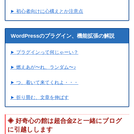
► 初心者向けに心構えとか注意点
WordPressのプラグイン、機能拡張の解説
► プラグインって何じゃーい？
► 燃えあが〜れ、ランダム〜♪
► つ、着いて来てくれよ・・・
► 折り畳む、文章を伸ばす
好奇心の館は超合金Zと一緒にブログ
に引越しします