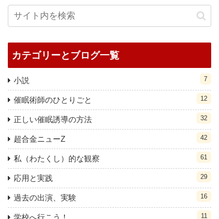
カテゴリーとブログ一覧
7
小説
12
催眠術師のひとりごと
32
正しい催眠誘導の方法
42
超合金ニューZ
61
私（わたくし）的な観察
29
応用と実践
16
過去の出演、実験
11
学校へ行こう！