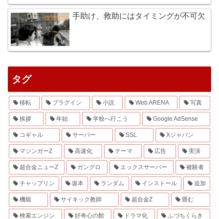
手助け、救助にはタイミングが不可欠
タグ
移転
プラグイン
小説
Web ARENA
写真
挨拶
年始
学校へ行こう
Google AdSense
コギャル
サーバー
SSL
Xジャパン
マジンガーZ
高速化
テーマ
広告
実演
超合金ニューZ
ガングロ
エックスサーバー
被験者
チャップリン
坂本
ランダム
インストール
追加
機能
サイキック教師
超合金Z
畳む
検索エンジン
好奇心の館
ドラマ化
ふづちくらき