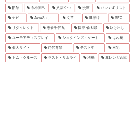
旧館
布椎闇己
八雲立つ
漫画
パンくずリスト
ナビ
JavaScript
文章
世界線
SEO
リダイレクト
志倉千代丸
岡部 倫太郎
駆け出し
ユーモアディスプレイ
シュタインズ・ゲート
はね橋
個人サイト
時代背景
テスト中
三宅
トム・クルーズ
ラスト・サムライ
移動
赤レンガ倉庫