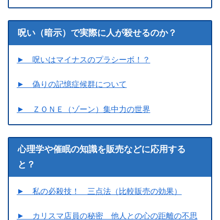
呪い（暗示）で実際に人が殺せるのか？
► 呪いはマイナスのプラシーボ！？
► 偽りの記憶症候群について
► ＺＯＮＥ（ゾーン）集中力の世界
心理学や催眠の知識を販売などに応用する
と？
► 私の必殺技！ 三点法（比較販売の効果）
► カリスマ店員の秘密 他人との心の距離の不思