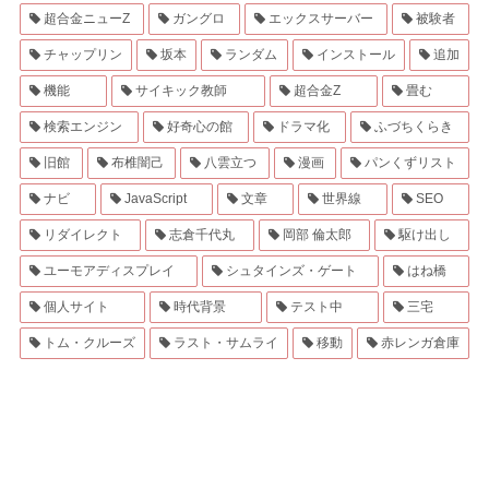
超合金ニューZ
ガングロ
エックスサーバー
被験者
チャップリン
坂本
ランダム
インストール
追加
機能
サイキック教師
超合金Z
畳む
検索エンジン
好奇心の館
ドラマ化
ふづちくらき
旧館
布椎闇己
八雲立つ
漫画
パンくずリスト
ナビ
JavaScript
文章
世界線
SEO
リダイレクト
志倉千代丸
岡部 倫太郎
駆け出し
ユーモアディスプレイ
シュタインズ・ゲート
はね橋
個人サイト
時代背景
テスト中
三宅
トム・クルーズ
ラスト・サムライ
移動
赤レンガ倉庫