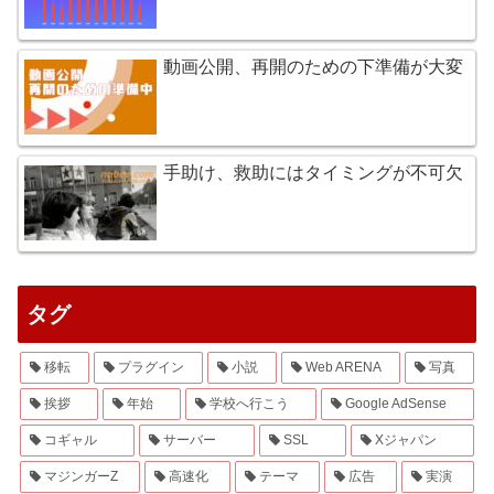
動画公開、再開のための下準備が大変
手助け、救助にはタイミングが不可欠
タグ
移転
プラグイン
小説
Web ARENA
写真
挨拶
年始
学校へ行こう
Google AdSense
コギャル
サーバー
SSL
Xジャパン
マジンガーZ
高速化
テーマ
広告
実演