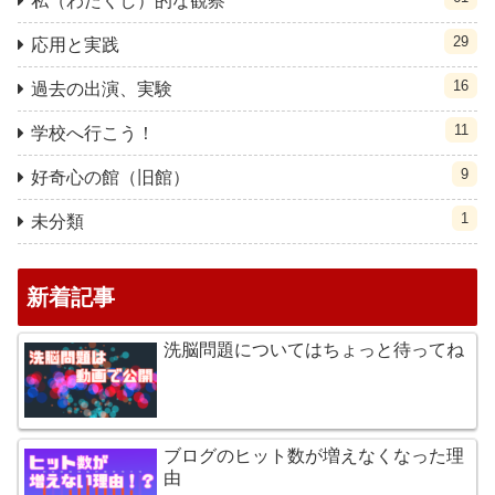
私（わたくし）的な観察
29
応用と実践
16
過去の出演、実験
11
学校へ行こう！
9
好奇心の館（旧館）
1
未分類
新着記事
洗脳問題についてはちょっと待ってね
ブログのヒット数が増えなくなった理
由