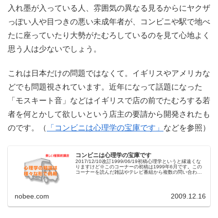
入れ墨が入っている人、雰囲気の異なる見るからにヤクザ
っぽい人や目つきの悪い未成年者が、コンビニや駅で地べ
たに座っていたり大勢がたむろしているのを見て心地よく
思う人は少ないでしょう。
これは日本だけの問題ではなくて。イギリスやアメリカな
どでも問題視されています。近年になって話題になった
「モスキート音」などはイギリスで店の前でたむろする若
者を何とかして欲しいという店主の要請から開発されたも
のです。（
「コンビニは心理学の宝庫です」
などを参照）
コンビニは心理学の宝庫です
2017/12/10改訂1999/06/19初稿心理学というと縁遠くな
りますけど※このコーナーの初稿は1999年6月です。この
コーナーを読んだ雑誌やテレビ番組から複数の問い合わ
せ、取材を受けています。2017年のサーバー移転で時代背
景にあわ...
nobee.com
2009.12.16