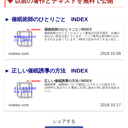
以前の著作とテキストを無料で公開
► 催眠術師のひとりごと INDEX
催眠術師のひとりごと / INDEX
催眠術師のひとりごと/もくじ二重表記や誤字脱字、辻褄の
合わない部分は直しています。ページ番号は発刊時のもの
をそのまま使っています。WEBで読みやすくするために縦
書きを横書きにしました。各コーナーへリンクが貼ってあ
ります。アイキャッチ画像用に...
nobee.com
2018.10.09
► 正しい催眠誘導の方法 INDEX
正しい催眠誘導の方法 / INDEX
催眠誘導、催眠術について解説したテキストの目次です。
1999年に私がテレビ番組に出演し始めた時に販売を始めま
した。
nobee.com
2018.10.17
シェアする