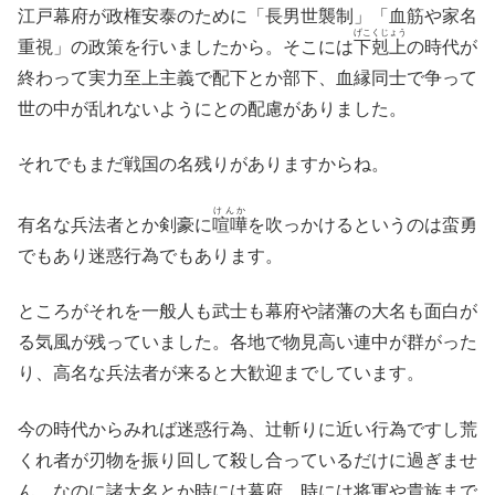
江戸幕府が政権安泰のために「長男世襲制」「血筋や家名
げこくじょう
重視」の政策を行いましたから。そこには
下剋上
の時代が
終わって実力至上主義で配下とか部下、血縁同士で争って
世の中が乱れないようにとの配慮がありました。
それでもまだ戦国の名残りがありますからね。
けんか
有名な兵法者とか剣豪に
喧嘩
を吹っかけるというのは蛮勇
でもあり迷惑行為でもあります。
ところがそれを一般人も武士も幕府や諸藩の大名も面白が
る気風が残っていました。各地で物見高い連中が群がった
り、高名な兵法者が来ると大歓迎までしています。
今の時代からみれば迷惑行為、辻斬りに近い行為ですし荒
くれ者が刃物を振り回して殺し合っているだけに過ぎませ
ん。なのに諸大名とか時には幕府、時には将軍や貴族まで