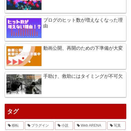
ブログのヒット数が増えなくなった理
由
動画公開、再開のための下準備が大変
手助け、救助にはタイミングが不可欠
タグ
移転
プラグイン
小説
Web ARENA
写真