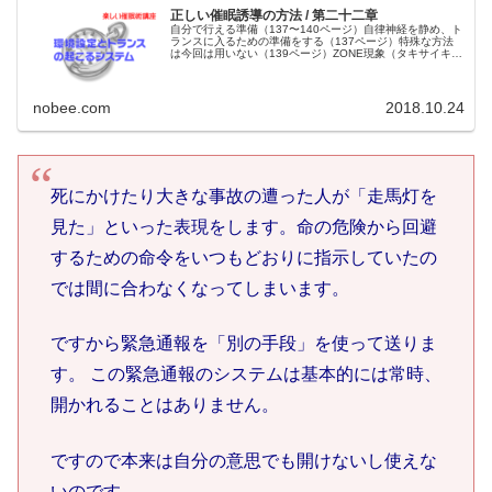
正しい催眠誘導の方法 / 第二十二章
自分で行える準備（137〜140ページ）自律神経を静め、ト
ランスに入るための準備をする（137ページ）特殊な方法
は今回は用いない（139ページ）ZONE現象（タキサイキア
現象）については別で解説を（140ページ）
nobee.com
2018.10.24
死にかけたり大きな事故の遭った人が「走馬灯を
見た」といった表現をします。命の危険から回避
するための命令をいつもどおりに指示していたの
では間に合わなくなってしまいます。
ですから緊急通報を「別の手段」を使って送りま
す。 この緊急通報のシステムは基本的には常時、
開かれることはありません。
ですので本来は自分の意思でも開けないし使えな
いのです。