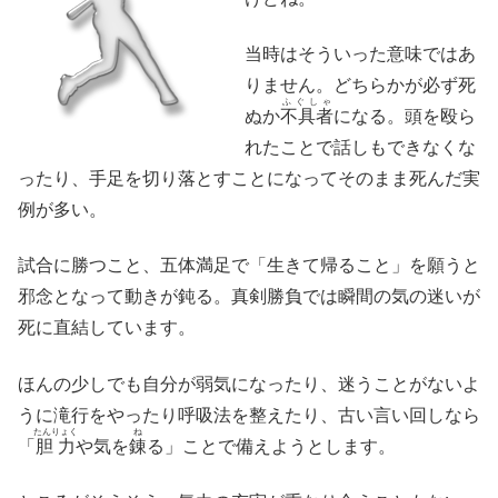
当時はそういった意味ではあ
りません。どちらかが必ず死
ふぐしゃ
ぬか
不具者
になる。頭を殴ら
れたことで話しもできなくな
ったり、手足を切り落とすことになってそのまま死んだ実
例が多い。
試合に勝つこと、五体満足で「生きて帰ること」を願うと
邪念となって動きが鈍る。真剣勝負では瞬間の気の迷いが
死に直結しています。
ほんの少しでも自分が弱気になったり、迷うことがないよ
うに滝行をやったり呼吸法を整えたり、古い言い回しなら
たんりょく
ね
「
胆力
や気を
錬
る」ことで備えようとします。