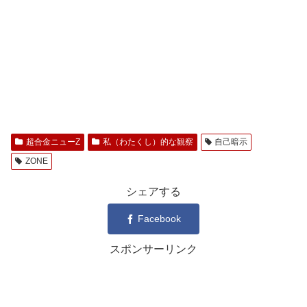
超合金ニューZ
私（わたくし）的な観察
自己暗示
ZONE
シェアする
Facebook
スポンサーリンク