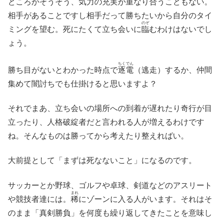
ところがそうそう、気力の充実が重なり合うこともない。
相手があることですし相手だって勝ちたいから自分のタイ
のぞ
ミングを望む。死にたくて立ち会いに
臨
むわけはないでし
ょう。
ちくでん
勝ち目がないとわかった時点で
逐電
（逃走）するか、仲間
集めて闇討ちでも仕掛けると思いますよ？
それでまあ、立ち会いの場所への到着が遅れたり奇行が目
立ったり、人格破綻者だと言われる人が増えるわけです
ね。そんなものは勝ってから考えたり整えればい。
大前提として「まずは死なないこと」になるのです。
サッカーとか野球、ゴルフや卓球、剣道などのアスリート
まれ
や競技者達には。
稀
にゾーンに入る人がいます。それはそ
のまま「真剣勝負」を何度も繰り返してきたことを意味し