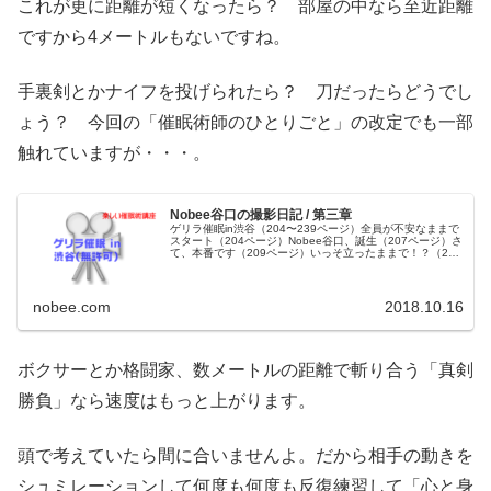
これが更に距離が短くなったら？ 部屋の中なら至近距離
ですから4メートルもないですね。
手裏剣とかナイフを投げられたら？ 刀だったらどうでし
ょう？ 今回の「催眠術師のひとりごと」の改定でも一部
触れていますが・・・。
Nobee谷口の撮影日記 / 第三章
ゲリラ催眠in渋谷（204〜239ページ）全員が不安なままで
スタート（204ページ）Nobee谷口、誕生（207ページ）さ
て、本番です（209ページ）いっそ立ったままで！？（210
ページ）急速催眠の欠点（214ページ）スタッフには説明
しなか...
nobee.com
2018.10.16
ボクサーとか格闘家、数メートルの距離で斬り合う「真剣
勝負」なら速度はもっと上がります。
頭で考えていたら間に合いませんよ。だから相手の動きを
シュミレーションして何度も何度も反復練習して「心と身