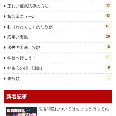
32
正しい催眠誘導の方法
42
超合金ニューZ
61
私（わたくし）的な観察
29
応用と実践
16
過去の出演、実験
11
学校へ行こう！
9
好奇心の館（旧館）
1
未分類
新着記事
洗脳問題についてはちょっと待ってね