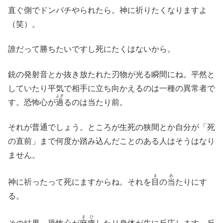
直ぐ側でドンパチやられたら。神に祈りたくなりますよ
（笑）。
誰だって勝ちたいですし死にたくはないから。
銃の発射音とか抜き放たれた刃物が光る瞬間にね。平然と
していたり平気で相手に立ち向かえるのは一種の異常者で
よぎ
す。恐怖心が
過
るのは当たり前。
それが普通でしょう。ところが生死の狭間とか自分が「死
の直前」まで何度か踏み込んだことのある人はそうはなり
ません。
ま
あ
神に祈ったって死にますからね。それを
目
の
当
たりにす
る。
まひ