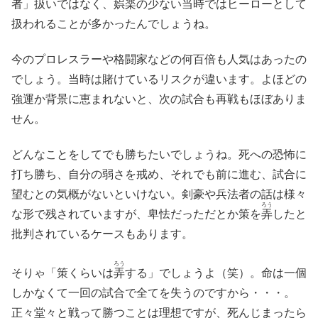
者」扱いではなく、娯楽の少ない当時ではヒーローとして
扱われることが多かったんでしょうね。
今のプロレスラーや格闘家などの何百倍も人気はあったの
でしょう。当時は賭けているリスクが違います。よほどの
強運か背景に恵まれないと、次の試合も再戦もほぼありま
せん。
どんなことをしてでも勝ちたいでしょうね。死への恐怖に
打ち勝ち、自分の弱さを戒め、それでも前に進む、試合に
望むとの気概がないといけない。剣豪や兵法者の話は様々
ろう
な形で残されていますが、卑怯だっただとか策を
弄
したと
批判されているケースもあります。
ろう
そりゃ「策くらいは
弄
する」でしょうよ（笑）。命は一個
しかなくて一回の試合で全てを失うのですから・・・。
正々堂々と戦って勝つことは理想ですが、死んじまったら