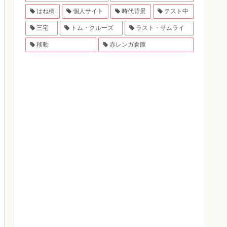
はね橋
個人サイト
時代背景
テスト中
三宅
トム・クルーズ
ラスト・サムライ
移動
赤レンガ倉庫