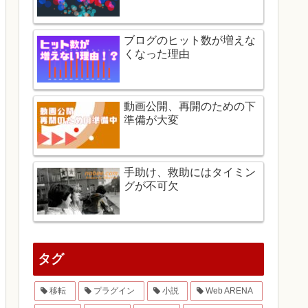
ブログのヒット数が増えな
くなった理由
動画公開、再開のための下
準備が大変
手助け、救助にはタイミン
グが不可欠
タグ
移転
プラグイン
小説
Web ARENA