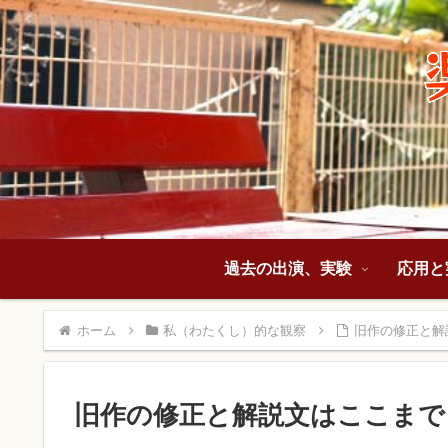
過去の出演、実験
応用と
ホーム
私（わたくし）的な観察
旧作の修正と解
旧作の修正と解説文はここまで