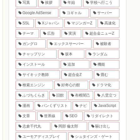
写真
挨拶
年始
学校へ行こう
Google AdSense
コギャル
サーバー
SSL
Xジャパン
マジンガーZ
高速化
テーマ
広告
実演
超合金ニューZ
ガングロ
エックスサーバー
被験者
チャップリン
坂本
ランダム
インストール
追加
機能
サイキック教師
超合金Z
畳む
検索エンジン
好奇心の館
ドラマ化
ふづちくらき
旧館
布椎闇己
八雲立つ
漫画
パンくずリスト
ナビ
JavaScript
文章
世界線
SEO
リダイレクト
志倉千代丸
岡部 倫太郎
駆け出し
ユーモアディスプレイ
シュタインズ・ゲート