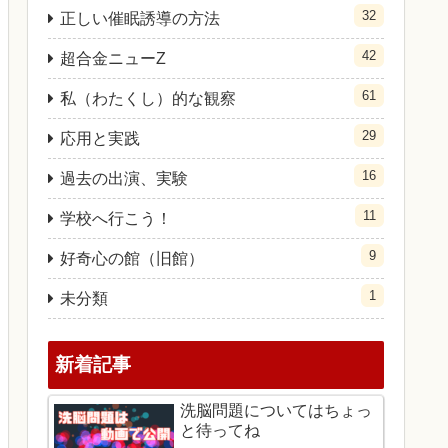
32
正しい催眠誘導の方法
42
超合金ニューZ
61
私（わたくし）的な観察
29
応用と実践
16
過去の出演、実験
11
学校へ行こう！
9
好奇心の館（旧館）
1
未分類
新着記事
洗脳問題についてはちょっ
と待ってね