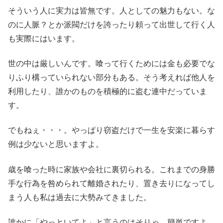
そういう人に実力は皆無です。人としての魅力もない。な
のに人脈？とか派閥だけを誇ったり頼って出世して行く人
も実際にはいます。
世の中は厳しいんです。喰って行くためには金も必要でな
りふり構っていられない部分もある。そう考えれば他人を
利用したり、誰かのものを積極的に盗む連中だっていま
す。
でもねぇ・・・。やっぱり窃盗だけで一生を安楽に暮らす
例は少ないと思いますよ。
歳を喰った時に家族や会社に裏切られる。これまでの身勝
手な行為を咎められて離婚されたり、置き去りになってし
まう人も私は過去に大勢みてきました。
誰かに「やっといてよ」と言うのはそりゃ、簡単ですよ。