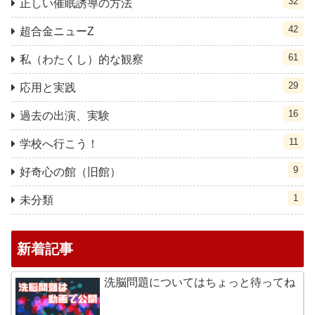
32
正しい催眠誘導の方法
42
超合金ニューZ
61
私（わたくし）的な観察
29
応用と実践
16
過去の出演、実験
11
学校へ行こう！
9
好奇心の館（旧館）
1
未分類
新着記事
洗脳問題についてはちょっと待ってね