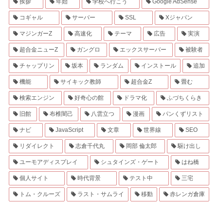
挨拶
年始
学校へ行こう
Google AdSense
コギャル
サーバー
SSL
Xジャパン
マジンガーZ
高速化
テーマ
広告
実演
超合金ニューZ
ガングロ
エックスサーバー
被験者
チャップリン
坂本
ランダム
インストール
追加
機能
サイキック教師
超合金Z
畳む
検索エンジン
好奇心の館
ドラマ化
ふづちくらき
旧館
布椎闇己
八雲立つ
漫画
パンくずリスト
ナビ
JavaScript
文章
世界線
SEO
リダイレクト
志倉千代丸
岡部 倫太郎
駆け出し
ユーモアディスプレイ
シュタインズ・ゲート
はね橋
個人サイト
時代背景
テスト中
三宅
トム・クルーズ
ラスト・サムライ
移動
赤レンガ倉庫