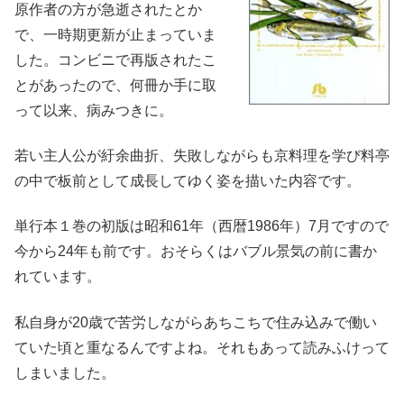
原作者の方が急逝されたとか
で、一時期更新が止まっていま
した。コンビニで再版されたこ
とがあったので、何冊か手に取
って以来、病みつきに。
若い主人公が紆余曲折、失敗しながらも京料理を学び料亭
の中で板前として成長してゆく姿を描いた内容です。
単行本１巻の初版は昭和61年（西暦1986年）7月ですので
今から24年も前です。おそらくはバブル景気の前に書か
れています。
私自身が20歳で苦労しながらあちこちで住み込みで働い
ていた頃と重なるんですよね。それもあって読みふけって
しまいました。