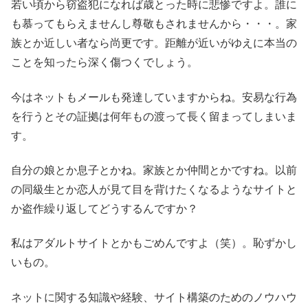
若い頃から窃盗犯になれば歳とった時に悲惨ですよ。誰に
も慕ってもらえませんし尊敬もされませんから・・・。家
族とか近しい者なら尚更です。距離が近いがゆえに本当の
ことを知ったら深く傷つくでしょう。
今はネットもメールも発達していますからね。安易な行為
を行うとその証拠は何年もの渡って長く留まってしまいま
す。
自分の娘とか息子とかね。家族とか仲間とかですね。以前
の同級生とか恋人が見て目を背けたくなるようなサイトと
か盗作繰り返してどうするんですか？
私はアダルトサイトとかもごめんですよ（笑）。恥ずかし
いもの。
ネットに関する知識や経験、サイト構築のためのノウハウ