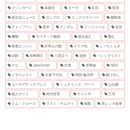
マジンガーZ
高速化
テーマ
広告
実演
超合金ニューZ
ガングロ
エックスサーバー
被験者
チャップリン
坂本
ランダム
インストール
追加
機能
サイキック教師
超合金Z
畳む
検索エンジン
好奇心の館
ドラマ化
ふづちくらき
旧館
布椎闇己
八雲立つ
漫画
パンくずリスト
ナビ
JavaScript
文章
世界線
SEO
リダイレクト
志倉千代丸
岡部 倫太郎
駆け出し
ユーモアディスプレイ
シュタインズ・ゲート
はね橋
個人サイト
時代背景
テスト中
三宅
トム・クルーズ
ラスト・サムライ
移動
赤レンガ倉庫