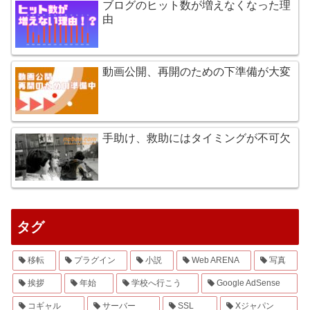
ブログのヒット数が増えなくなった理
由
動画公開、再開のための下準備が大変
手助け、救助にはタイミングが不可欠
タグ
移転
プラグイン
小説
Web ARENA
写真
挨拶
年始
学校へ行こう
Google AdSense
コギャル
サーバー
SSL
Xジャパン