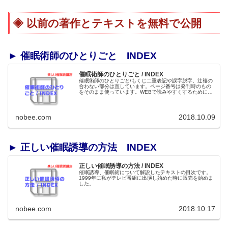
以前の著作とテキストを無料で公開
► 催眠術師のひとりごと INDEX
催眠術師のひとりごと / INDEX
催眠術師のひとりごと/もくじ二重表記や誤字脱字、辻褄の
合わない部分は直しています。ページ番号は発刊時のもの
をそのまま使っています。WEBで読みやすくするために縦
書きを横書きにしました。各コーナーへリンクが貼ってあ
ります。アイキャッチ画像用に...
nobee.com
2018.10.09
► 正しい催眠誘導の方法 INDEX
正しい催眠誘導の方法 / INDEX
催眠誘導、催眠術について解説したテキストの目次です。
1999年に私がテレビ番組に出演し始めた時に販売を始めま
した。
nobee.com
2018.10.17