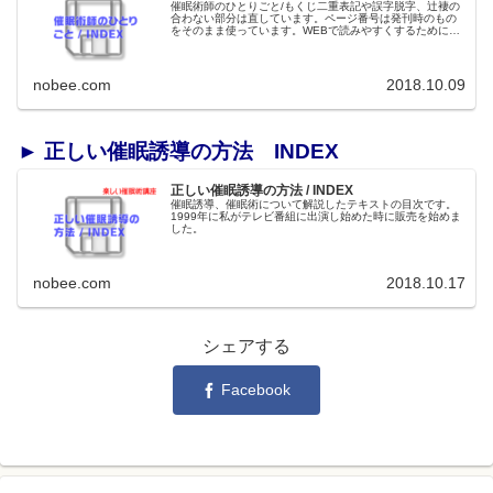
催眠術師のひとりごと/もくじ二重表記や誤字脱字、辻褄の
合わない部分は直しています。ページ番号は発刊時のもの
をそのまま使っています。WEBで読みやすくするために縦
書きを横書きにしました。各コーナーへリンクが貼ってあ
ります。アイキャッチ画像用に...
nobee.com
2018.10.09
► 正しい催眠誘導の方法 INDEX
正しい催眠誘導の方法 / INDEX
催眠誘導、催眠術について解説したテキストの目次です。
1999年に私がテレビ番組に出演し始めた時に販売を始めま
した。
nobee.com
2018.10.17
シェアする
Facebook