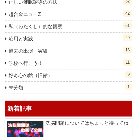
32
正しい催眠誘導の方法
42
超合金ニューZ
61
私（わたくし）的な観察
29
応用と実践
16
過去の出演、実験
11
学校へ行こう！
9
好奇心の館（旧館）
1
未分類
新着記事
洗脳問題についてはちょっと待ってね