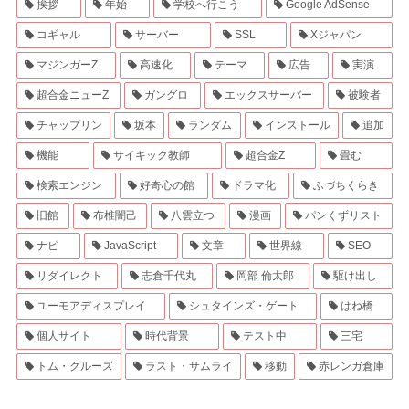
挨拶
年始
学校へ行こう
Google AdSense
コギャル
サーバー
SSL
Xジャパン
マジンガーZ
高速化
テーマ
広告
実演
超合金ニューZ
ガングロ
エックスサーバー
被験者
チャップリン
坂本
ランダム
インストール
追加
機能
サイキック教師
超合金Z
畳む
検索エンジン
好奇心の館
ドラマ化
ふづちくらき
旧館
布椎闇己
八雲立つ
漫画
パンくずリスト
ナビ
JavaScript
文章
世界線
SEO
リダイレクト
志倉千代丸
岡部 倫太郎
駆け出し
ユーモアディスプレイ
シュタインズ・ゲート
はね橋
個人サイト
時代背景
テスト中
三宅
トム・クルーズ
ラスト・サムライ
移動
赤レンガ倉庫