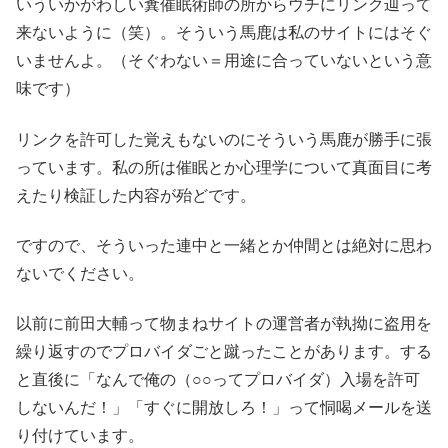
いういかがわしい糞催眠術師の所からウチにリンク辿って
来ないように（笑）。そういう馬鹿は私のサイトにはそぐ
いませんよ。（そぐわない＝用途に合っていないという意
味です）
リンクを許可した覚えもないのにそういう馬鹿が勝手に張
っています。私の所は催眠とか心理学について真面目に考
えたり検証した内容が殆どです。
ですので、そういった連中と一緒とか仲間とは絶対に思わ
ないでください。
以前に前田大輔って物まねサイトの運営者が執拗に盗用を
繰り返すのでプロバイダごと蹴ったことがあります。する
と直後に「なんで俺の（○○ってプロバイダ）入場を許可
しないんだ！」「すぐに開放しろ！」って恫喝メールを送
り付けています。