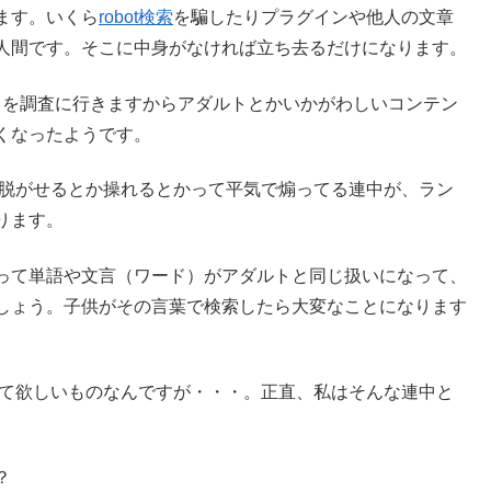
ます。いくら
robot検索
を騙したりプラグインや他人の文章
人間です。そこに中身がなければ立ち去るだけになります。
サイトを調査に行きますからアダルトとかいかがわしいコンテン
くなったようです。
性を脱がせるとか操れるとかって平気で煽ってる連中が、ラン
ります。
って単語や文言（ワード）がアダルトと同じ扱いになって、
しょう。子供がその言葉で検索したら大変なことになります
考えて欲しいものなんですが・・・。正直、私はそんな連中と
？