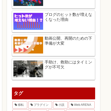
ブログのヒット数が増えな
くなった理由
動画公開、再開のための下
準備が大変
手助け、救助にはタイミン
グが不可欠
タグ
移転
プラグイン
小説
Web ARENA