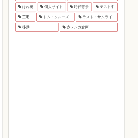
はね橋
個人サイト
時代背景
テスト中
三宅
トム・クルーズ
ラスト・サムライ
移動
赤レンガ倉庫