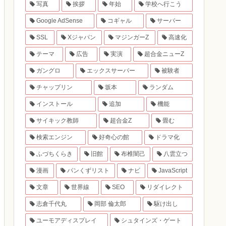
写真
挨拶
年始
学校へ行こう
Google AdSense
コギャル
サーバー
SSL
Xジャパン
マジンガーZ
高速化
テーマ
広告
実演
超合金ニューZ
ガングロ
エックスサーバー
被験者
チャップリン
坂本
ランダム
インストール
追加
機能
サイキック教師
超合金Z
畳む
検索エンジン
好奇心の館
ドラマ化
ふづちくらき
旧館
布椎闇己
八雲立つ
漫画
パンくずリスト
ナビ
JavaScript
文章
世界線
SEO
リダイレクト
志倉千代丸
岡部 倫太郎
駆け出し
ユーモアディスプレイ
シュタインズ・ゲート