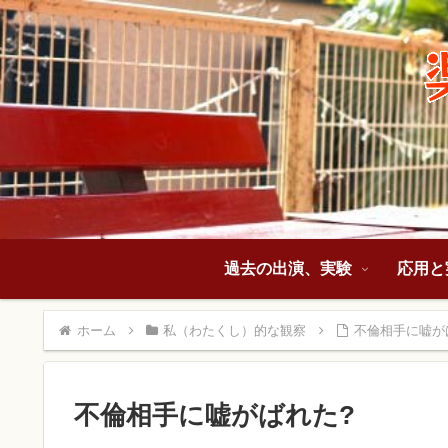
過去の出演、実験
応用と
ホーム
私（わたくし）的な観察
不倫相手に嘘が
不倫相手に嘘がばれた?