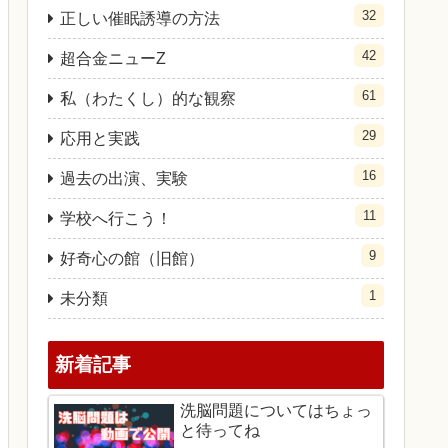
32
正しい催眠誘導の方法
42
超合金ニューZ
61
私（わたくし）的な観察
29
応用と実践
16
過去の出演、実験
11
学校へ行こう！
9
好奇心の館（旧館）
1
未分類
新着記事
洗脳問題についてはちょっ
と待ってね