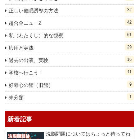
32
正しい催眠誘導の方法
42
超合金ニューZ
61
私（わたくし）的な観察
29
応用と実践
16
過去の出演、実験
11
学校へ行こう！
9
好奇心の館（旧館）
1
未分類
新着記事
洗脳問題についてはちょっと待ってね