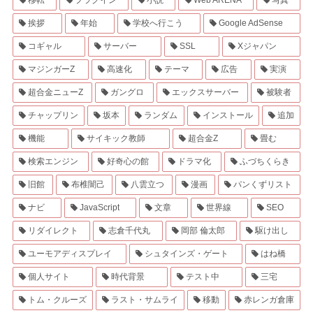
移転
プラグイン
小説
Web ARENA
写真
挨拶
年始
学校へ行こう
Google AdSense
コギャル
サーバー
SSL
Xジャパン
マジンガーZ
高速化
テーマ
広告
実演
超合金ニューZ
ガングロ
エックスサーバー
被験者
チャップリン
坂本
ランダム
インストール
追加
機能
サイキック教師
超合金Z
畳む
検索エンジン
好奇心の館
ドラマ化
ふづちくらき
旧館
布椎闇己
八雲立つ
漫画
パンくずリスト
ナビ
JavaScript
文章
世界線
SEO
リダイレクト
志倉千代丸
岡部 倫太郎
駆け出し
ユーモアディスプレイ
シュタインズ・ゲート
はね橋
個人サイト
時代背景
テスト中
三宅
トム・クルーズ
ラスト・サムライ
移動
赤レンガ倉庫