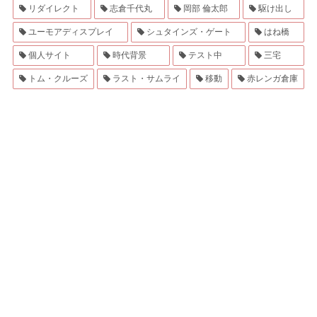
リダイレクト
志倉千代丸
岡部 倫太郎
駆け出し
ユーモアディスプレイ
シュタインズ・ゲート
はね橋
個人サイト
時代背景
テスト中
三宅
トム・クルーズ
ラスト・サムライ
移動
赤レンガ倉庫