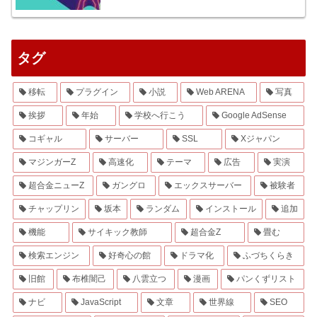
タグ
移転
プラグイン
小説
Web ARENA
写真
挨拶
年始
学校へ行こう
Google AdSense
コギャル
サーバー
SSL
Xジャパン
マジンガーZ
高速化
テーマ
広告
実演
超合金ニューZ
ガングロ
エックスサーバー
被験者
チャップリン
坂本
ランダム
インストール
追加
機能
サイキック教師
超合金Z
畳む
検索エンジン
好奇心の館
ドラマ化
ふづちくらき
旧館
布椎闇己
八雲立つ
漫画
パンくずリスト
ナビ
JavaScript
文章
世界線
SEO