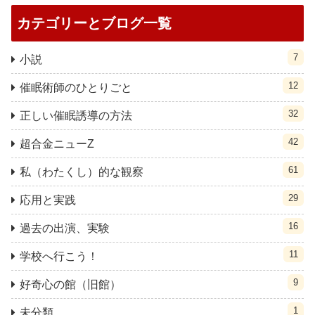
カテゴリーとブログ一覧
7
小説
12
催眠術師のひとりごと
32
正しい催眠誘導の方法
42
超合金ニューZ
61
私（わたくし）的な観察
29
応用と実践
16
過去の出演、実験
11
学校へ行こう！
9
好奇心の館（旧館）
1
未分類