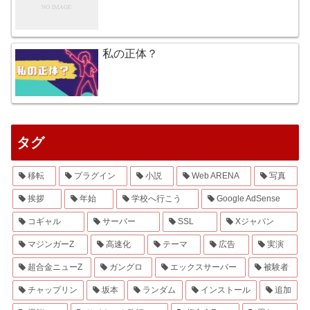
私の正体？
タグ
移転
プラグイン
小説
Web ARENA
写真
挨拶
年始
学校へ行こう
Google AdSense
コギャル
サーバー
SSL
Xジャパン
マジンガーZ
高速化
テーマ
広告
実演
超合金ニューZ
ガングロ
エックスサーバー
被験者
チャップリン
坂本
ランダム
インストール
追加