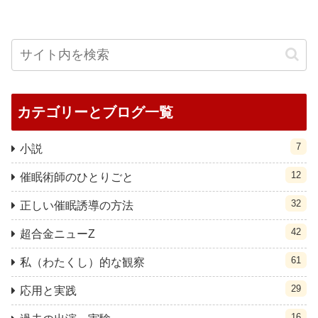
カテゴリーとブログ一覧
7
小説
12
催眠術師のひとりごと
32
正しい催眠誘導の方法
42
超合金ニューZ
61
私（わたくし）的な観察
29
応用と実践
16