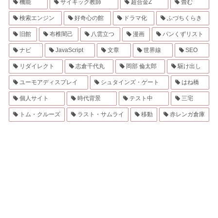
機能
サイキック教師
超合金Z
畳む
検索エンジン
好奇心の館
ドラマ化
ふづちくらき
旧館
布椎闇己
八雲立つ
漫画
パンくずリスト
ナビ
JavaScript
文章
世界線
SEO
リダイレクト
志倉千代丸
岡部 倫太郎
駆け出し
ユーモアディスプレイ
シュタインズ・ゲート
はね橋
個人サイト
時代背景
テスト中
三宅
トム・クルーズ
ラスト・サムライ
移動
赤レンガ倉庫