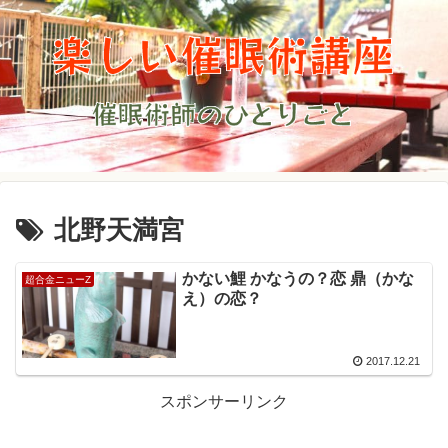
北野天満宮
かない鯉 かなうの？恋 鼎（かな
超合金ニューZ
え）の恋？
2017.12.21
スポンサーリンク