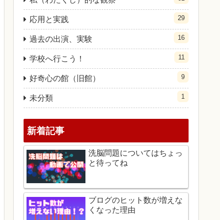
29
応用と実践
16
過去の出演、実験
11
学校へ行こう！
9
好奇心の館（旧館）
1
未分類
新着記事
洗脳問題についてはちょっ
と待ってね
ブログのヒット数が増えな
くなった理由