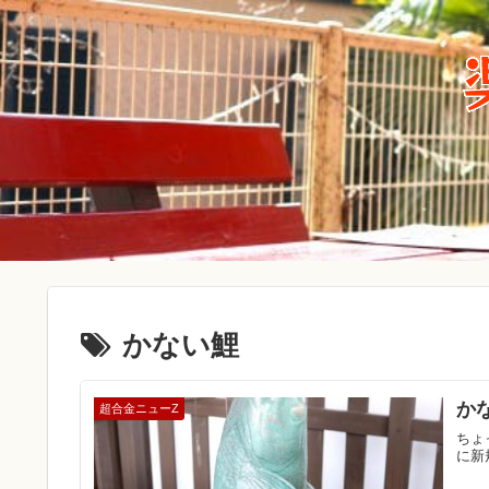
かない鯉
か
超合金ニューZ
ちょ
に新