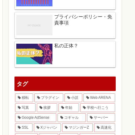
プライバシーポリシー・免
責事項
私の正体？
タグ
移転
プラグイン
小説
Web ARENA
写真
挨拶
年始
学校へ行こう
Google AdSense
コギャル
サーバー
SSL
Xジャパン
マジンガーZ
高速化