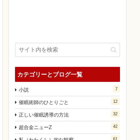
カテゴリーとブログ一覧
7
小説
12
催眠術師のひとりごと
32
正しい催眠誘導の方法
42
超合金ニューZ
61
私（わたくし）的な観察