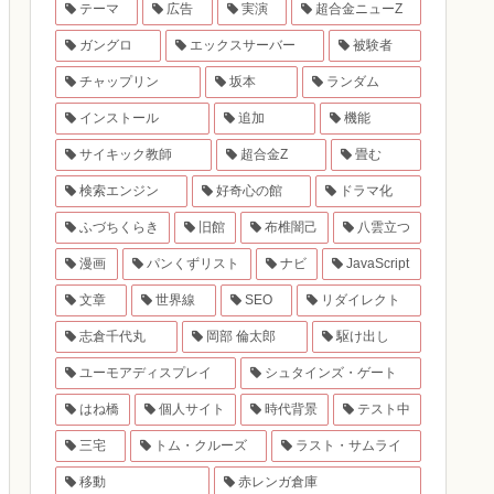
テーマ
広告
実演
超合金ニューZ
ガングロ
エックスサーバー
被験者
チャップリン
坂本
ランダム
インストール
追加
機能
サイキック教師
超合金Z
畳む
検索エンジン
好奇心の館
ドラマ化
ふづちくらき
旧館
布椎闇己
八雲立つ
漫画
パンくずリスト
ナビ
JavaScript
文章
世界線
SEO
リダイレクト
志倉千代丸
岡部 倫太郎
駆け出し
ユーモアディスプレイ
シュタインズ・ゲート
はね橋
個人サイト
時代背景
テスト中
三宅
トム・クルーズ
ラスト・サムライ
移動
赤レンガ倉庫