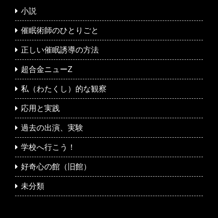
小説
催眠術師のひとりごと
正しい催眠誘導の方法
超合金ニューZ
私（わたくし）的な観察
応用と実践
過去の出演、実験
学校へ行こう！
好奇心の館（旧館）
未分類