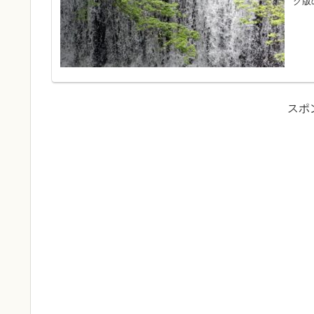
グ版
スポ