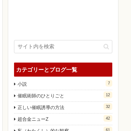
カテゴリーとブログ一覧
7
小説
12
催眠術師のひとりごと
32
正しい催眠誘導の方法
42
超合金ニューZ
61
私（わたくし）的な観察