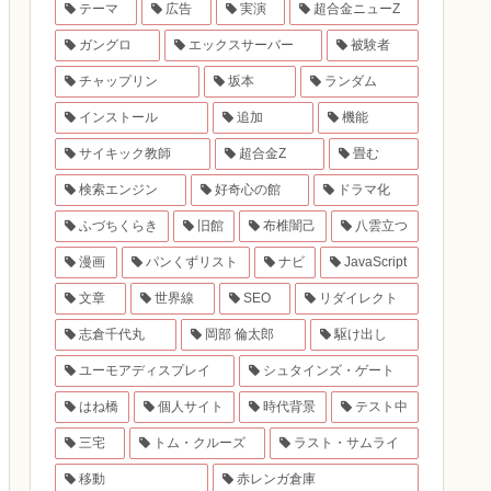
テーマ
広告
実演
超合金ニューZ
ガングロ
エックスサーバー
被験者
チャップリン
坂本
ランダム
インストール
追加
機能
サイキック教師
超合金Z
畳む
検索エンジン
好奇心の館
ドラマ化
ふづちくらき
旧館
布椎闇己
八雲立つ
漫画
パンくずリスト
ナビ
JavaScript
文章
世界線
SEO
リダイレクト
志倉千代丸
岡部 倫太郎
駆け出し
ユーモアディスプレイ
シュタインズ・ゲート
はね橋
個人サイト
時代背景
テスト中
三宅
トム・クルーズ
ラスト・サムライ
移動
赤レンガ倉庫