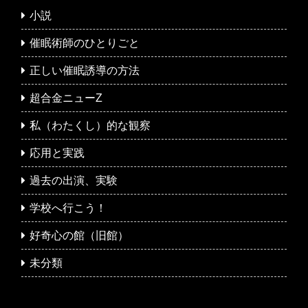
小説
催眠術師のひとりごと
正しい催眠誘導の方法
超合金ニューZ
私（わたくし）的な観察
応用と実践
過去の出演、実験
学校へ行こう！
好奇心の館（旧館）
未分類