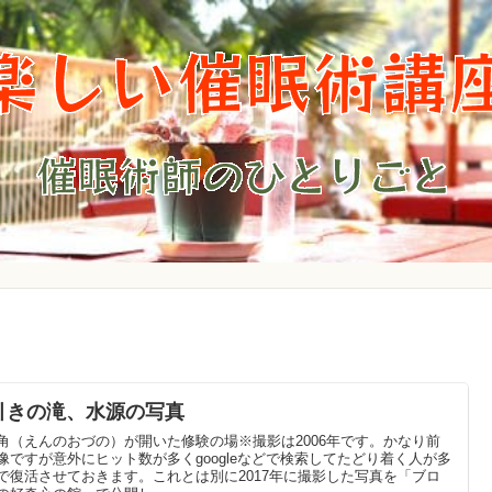
引きの滝、水源の写真
角（えんのおづの）が開いた修験の場※撮影は2006年です。かなり前
像ですが意外にヒット数が多くgoogleなどで検索してたどり着く人が多
で復活させておきます。これとは別に2017年に撮影した写真を「ブロ