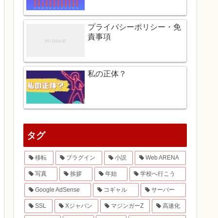
プライバシーポリシー・免
責事項
私の正体？
タグ
移転
プラグイン
小説
Web ARENA
写真
挨拶
年始
学校へ行こう
Google AdSense
コギャル
サーバー
SSL
Xジャパン
マジンガーZ
高速化