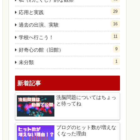
29
応用と実践
16
過去の出演、実験
11
学校へ行こう！
9
好奇心の館（旧館）
1
未分類
新着記事
洗脳問題についてはちょっ
と待ってね
ブログのヒット数が増えな
くなった理由