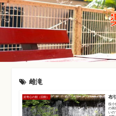
雌滝
布
好奇心の館（旧館）
役小
の画
いの