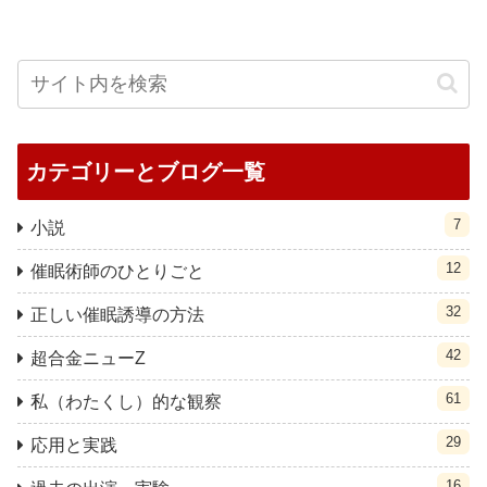
カテゴリーとブログ一覧
7
小説
12
催眠術師のひとりごと
32
正しい催眠誘導の方法
42
超合金ニューZ
61
私（わたくし）的な観察
29
応用と実践
16