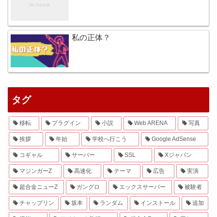
私の正体？
タグ
移転
プラグイン
小説
Web ARENA
写真
挨拶
年始
学校へ行こう
Google AdSense
コギャル
サーバー
SSL
Xジャパン
マジンガーZ
高速化
テーマ
広告
実演
超合金ニューZ
ガングロ
エックスサーバー
被験者
チャップリン
坂本
ランダム
インストール
追加