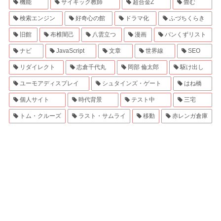
機能
サイキック教師
超合金Z
畳む
検索エンジン
好奇心の館
ドラマ化
ふづちくらき
旧館
布椎闇己
八雲立つ
漫画
パンくずリスト
ナビ
JavaScript
文章
世界線
SEO
リダイレクト
志倉千代丸
岡部 倫太郎
駆け出し
ユーモアディスプレイ
シュタインズ・ゲート
はね橋
個人サイト
時代背景
テスト中
三宅
トム・クルーズ
ラスト・サムライ
移動
赤レンガ倉庫