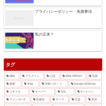
プライバシーポリシー・免責事項
私の正体？
タグ
移転
プラグイン
小説
Web ARENA
写真
挨拶
年始
学校へ行こう
Google AdSense
コギャル
サーバー
SSL
Xジャパン
マジンガーZ
高速化
テーマ
広告
実演