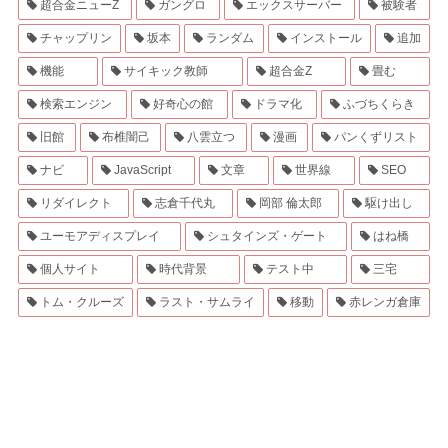
超合金ニューZ
ガングロ
エックスサーバー
被験者
チャップリン
坂本
ランダム
インストール
追加
機能
サイキック教師
超合金Z
畳む
検索エンジン
好奇心の館
ドラマ化
ふづちくらき
旧館
布椎闇己
八雲立つ
漫画
パンくずリスト
ナビ
JavaScript
文章
世界線
SEO
リダイレクト
志倉千代丸
岡部 倫太郎
駆け出し
ユーモアディスプレイ
シュタインズ・ゲート
はね橋
個人サイト
時代背景
テスト中
三宅
トム・クルーズ
ラスト・サムライ
移動
赤レンガ倉庫