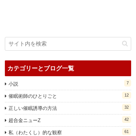
カテゴリーとブログ一覧
7
小説
12
催眠術師のひとりごと
32
正しい催眠誘導の方法
42
超合金ニューZ
61
私（わたくし）的な観察